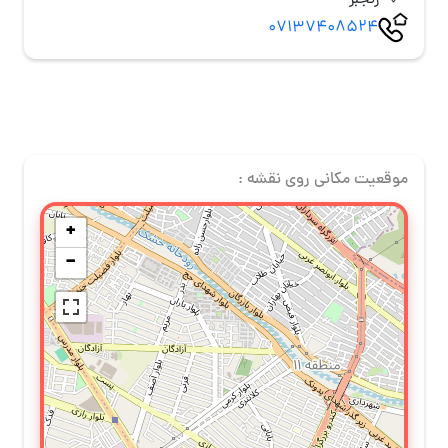
رنجبر
07137408524
موقعیت مکانی روی نقشه :
+
−