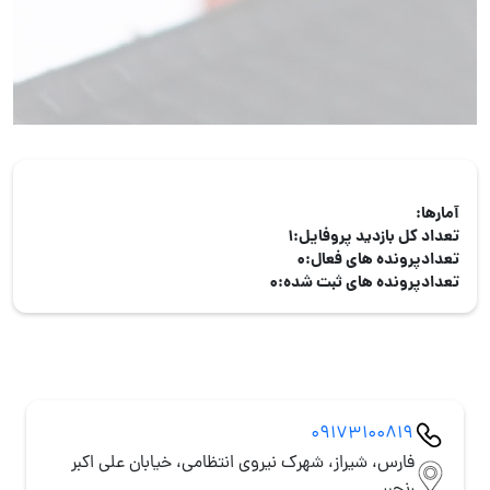
آمارها:
تعداد کل بازدید پروفایل:
1
تعدادپرونده های فعال:
0
تعدادپرونده های ثبت شده:
0
09173100819
فارس، شیراز، شهرک نیروی انتظامی، خیابان علی اکبر