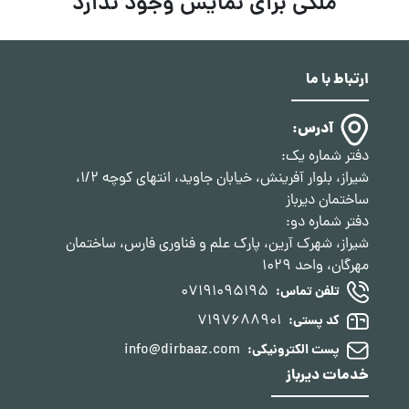
ملکی برای نمایش وجود ندارد
ارتباط با ما
آدرس:
دفتر شماره یک:
شیراز، بلوار آفرینش، خیابان جاوید، انتهای کوچه 1/2،
ساختمان دیرباز
دفتر شماره دو:
شیراز، شهرک آرین، پارک علم و فناوری فارس، ساختمان
مهرگان، واحد 1029
07191095195
تلفن تماس:
7197688901
کد پستی:
info@dirbaaz.com
پست الکترونیکی:
خدمات دیرباز