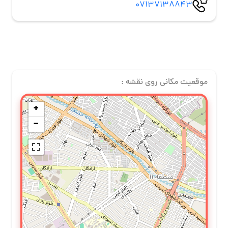
07137138843
موقعیت مکانی روی نقشه :
+
−