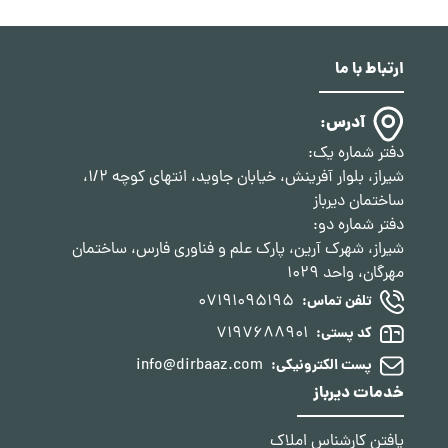
ارتباط با ما
آدرس:
دفتر شماره یک:
شیراز، بلوار آفرینش، خیابان جاوید، انتهای کوچه 1/2،
ساختمان دیرباز
دفتر شماره دو:
شیراز، شهرک آرین، پارک علم و فناوری فارس، ساختمان
مهرگان، واحد 1029
07191095195
تلفن تماس:
7197688901
کد پستی:
info@dirbaaz.com
پست الکترونیکی:
خدمات دیرباز
یافتن کارشناس املاک