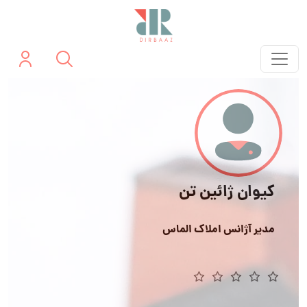
کیوان ژائین تن
مدیر آژانس املاک الماس