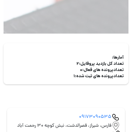
آمارها:
تعداد کل بازدید پروفایل:
2
تعدادپرونده های فعال:
0
تعدادپرونده های ثبت شده:
1
09173090535
فارس، شیراز، قصرالدشت، نبش کوچه 30 رحمت آباد