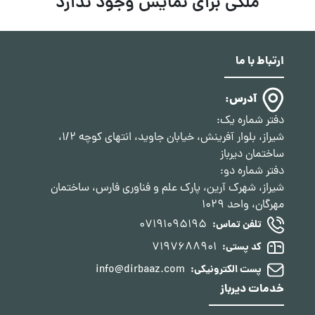
ملکی برای نمایش وجود ندارد
ارتباط با ما
آدرس:
دفتر شماره یک:
شیراز، بلوار آفرینش، خیابان جاوید، انتهای کوچه 1/2،
ساختمان دیرباز
دفتر شماره دو:
شیراز، شهرک آرین، پارک علم و فناوری فارس، ساختمان
مهرگان، واحد 1029
07191095195
تلفن تماس:
7197688901
کد پستی:
info@dirbaaz.com
پست الکترونیکی:
خدمات دیرباز