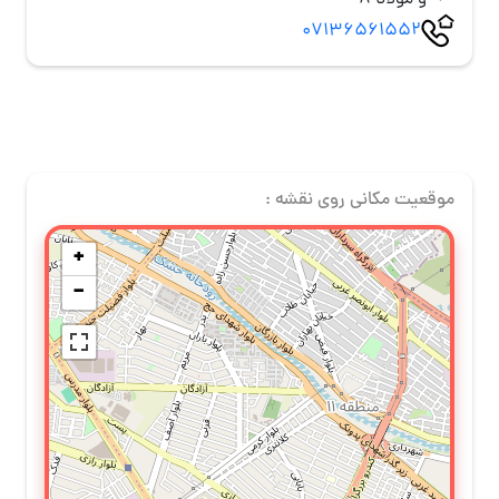
و مولانا 8
07136561552
موقعیت مکانی روی نقشه :
+
−