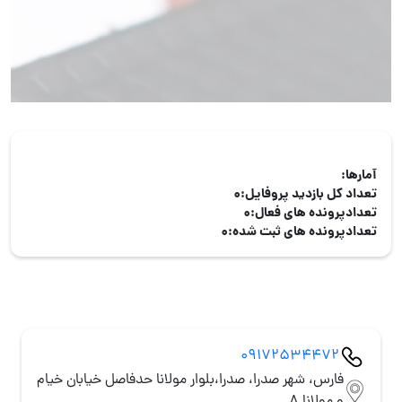
آمارها:
تعداد کل بازدید پروفایل:
0
تعدادپرونده های فعال:
0
تعدادپرونده های ثبت شده:
0
09172534472
فارس، شهر صدرا، صدرا،بلوار مولانا حدفاصل خیابان خیام