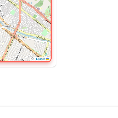
©
|
Leaflet