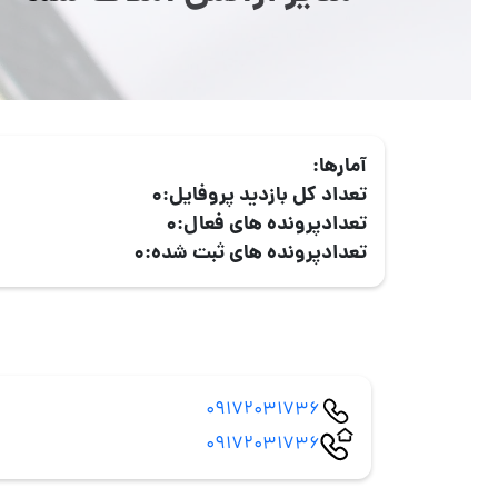
آمارها:
تعداد کل بازدید پروفایل:
0
تعدادپرونده های فعال:
0
تعدادپرونده های ثبت شده:
0
09172031736
09172031736