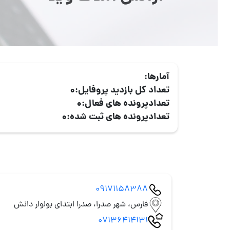
آمارها:
تعداد کل بازدید پروفایل:
0
تعدادپرونده های فعال:
0
تعدادپرونده های ثبت شده:
0
09171158388
فارس، شهر صدرا، صدرا ابتدای بولوار دانش
07136414131