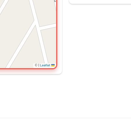
©
|
Leaflet