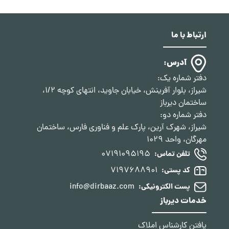
ارتباط با ما
آدرس:
دفتر شماره یک:
شیراز، بلوار آفرینش، خیابان جاوید، انتهای کوچه 1/2،
ساختمان دیرباز
دفتر شماره دو:
شیراز، شهرک آرین، پارک علم و فناوری فارس، ساختمان
مهرگان، واحد 1029
07191095195
تلفن تماس:
7197688901
کد پستی:
info@dirbaaz.com
پست الکترونیکی:
خدمات دیرباز
یافتن کارشناس املاک