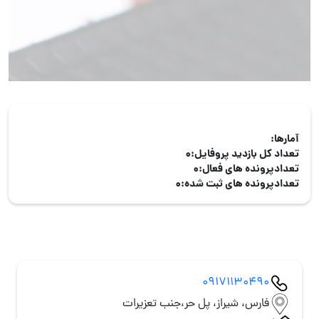
آمارها:
تعداد کل بازدید پروفایل:
0
تعدادپرونده های فعال:
0
تعدادپرونده های ثبت شده:
0
09171130490
فارس، شیراز، پل حر،جنب تعزیرات