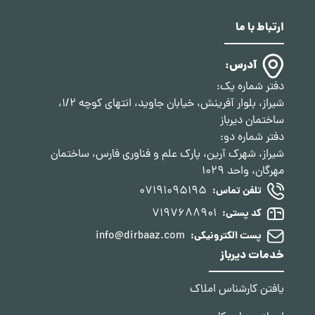
ارتباط با ما
آدرس:
دفتر شماره یک:
شیراز، بلوار آفرینش، خیابان جاوید، انتهای کوچه 1/2،
ساختمان دیرباز
دفتر شماره دو:
شیراز، شهرک آرین، پارک علم و فناوری فارس، ساختمان
مهرگان، واحد 1029
07191095195
تلفن تماس:
7197688901
کد پستی:
info@dirbaaz.com
پست الکترونیکی:
خدمات دیرباز
یافتن کارشناس املاک