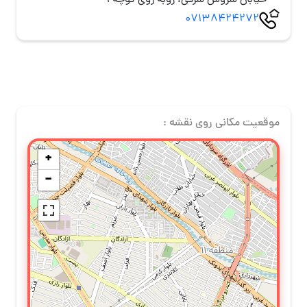
خیابان سروش شرقی، روبه روی کوچه 1
07138424272
موقعیت مکانی روی نقشه :
+
−