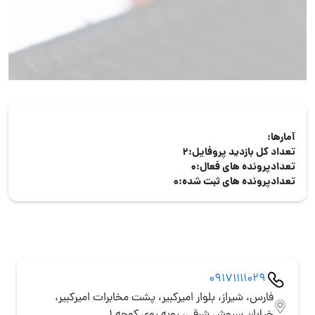
آمارها:
تعداد کل بازدید پروفایل:
2
تعدادپرونده های فعال:
0
تعدادپرونده های ثبت شده:
0
09171111029
فارس، شیراز، بلوار امیرکبیر، پشت مخابرات امیرکبیر،