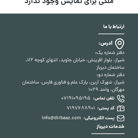
ملکی برای نمایش وجود ندارد
ارتباط با ما
آدرس:
دفتر شماره یک:
شیراز، بلوار آفرینش، خیابان جاوید، انتهای کوچه 1/2،
ساختمان دیرباز
دفتر شماره دو:
شیراز، شهرک آرین، پارک علم و فناوری فارس، ساختمان
مهرگان، واحد 1029
07191095195
تلفن تماس:
7197688901
کد پستی:
info@dirbaaz.com
پست الکترونیکی:
خدمات دیرباز