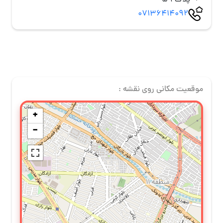
پلاک 59
07136414092
موقعیت مکانی روی نقشه :
+
−