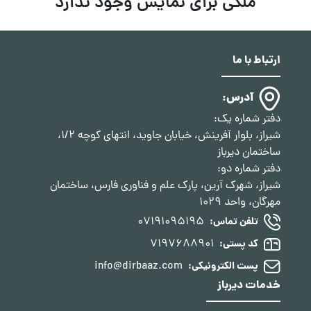
ملکی برای نمایش وجود ندارد
ارتباط با ما
آدرس:
دفتر شماره یک:
شیراز، بلوار آفرینش، خیابان جاوید، انتهای کوچه 1/2،
ساختمان دیرباز
دفتر شماره دو:
شیراز، شهرک آرین، پارک علم و فناوری فارس، ساختمان
مهرگان، واحد 1029
07191095195
تلفن تماس:
7197688901
کد پستی:
info@dirbaaz.com
پست الکترونیکی:
خدمات دیرباز