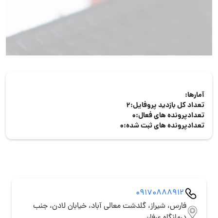
آمارها:
تعداد کل بازدید پروفایل:
2
تعدادپرونده های فعال:
0
تعدادپرونده های ثبت شده:
0
09170888912
فارس، شیراز، گلدشت معالی آباد، خیابان لادن، جنب