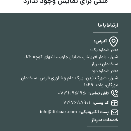
ملکی برای نمایش وجود ندارد
ارتباط با ما
آدرس:
دفتر شماره یک:
شیراز، بلوار آفرینش، خیابان جاوید، انتهای کوچه 1/2،
ساختمان دیرباز
دفتر شماره دو:
شیراز، شهرک آرین، پارک علم و فناوری فارس، ساختمان
مهرگان، واحد 1029
07191095195
تلفن تماس:
7197688901
کد پستی:
info@dirbaaz.com
پست الکترونیکی:
خدمات دیرباز