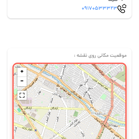
سیما
09170533323
موقعیت مکانی روی نقشه :
+
−