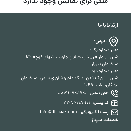
ملکی برای نمایش وجود ندارد
ارتباط با ما
آدرس:
دفتر شماره یک:
شیراز، بلوار آفرینش، خیابان جاوید، انتهای کوچه 1/2،
ساختمان دیرباز
دفتر شماره دو:
شیراز، شهرک آرین، پارک علم و فناوری فارس، ساختمان
مهرگان، واحد 1029
07191095195
تلفن تماس:
7197688901
کد پستی:
info@dirbaaz.com
پست الکترونیکی:
خدمات دیرباز