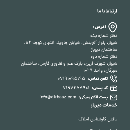
ارتباط با ما
آدرس:
دفتر شماره یک:
شیراز، بلوار آفرینش، خیابان جاوید، انتهای کوچه 1/2،
ساختمان دیرباز
دفتر شماره دو:
شیراز، شهرک آرین، پارک علم و فناوری فارس، ساختمان
مهرگان، واحد 1029
07191095195
تلفن تماس:
7197688901
کد پستی:
info@dirbaaz.com
پست الکترونیکی:
خدمات دیرباز
یافتن کارشناس املاک