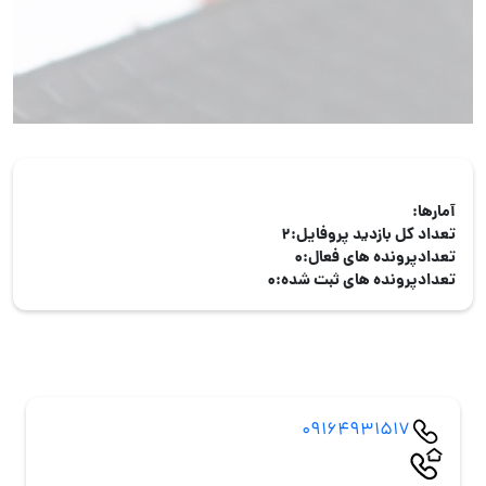
آمارها:
تعداد کل بازدید پروفایل:
2
تعدادپرونده های فعال:
0
تعدادپرونده های ثبت شده:
0
09164931517