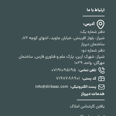
ارتباط با ما
آدرس:
دفتر شماره یک:
شیراز، بلوار آفرینش، خیابان جاوید، انتهای کوچه 1/2،
ساختمان دیرباز
دفتر شماره دو:
شیراز، شهرک آرین، پارک علم و فناوری فارس، ساختمان
مهرگان، واحد 1029
07191095195
تلفن تماس:
7197688901
کد پستی:
info@dirbaaz.com
پست الکترونیکی:
خدمات دیرباز
یافتن کارشناس املاک