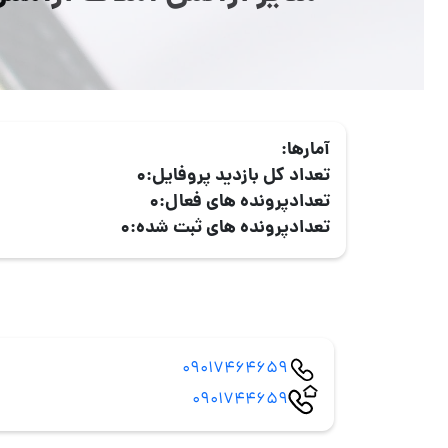
آمارها:
تعداد کل بازدید پروفایل:
0
تعدادپرونده های فعال:
0
تعدادپرونده های ثبت شده:
0
09017464659
0901744659