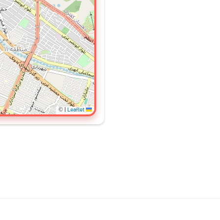
©
|
Leaflet